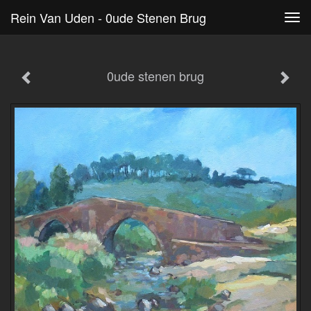
Rein Van Uden - 0ude Stenen Brug
Tog
navi
0ude stenen brug