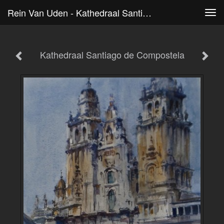
Rein Van Uden - Kathedraal Santiago De Compostela
Tog
navi
Kathedraal Santiago de Compostela